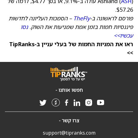
ASH
Ashland (
) עולה ב-9.1%, או בסך $4.77, לרמה של
$57.26.
פורסם לראשונה ב-
TheFly
– הסמכות העליונה לחדשות
פיננסיות חמות בזמן אמת שמניעות את השוק.
נסו
עכשיו>>
ראו את המניות החמות של בעלי עניין ב-TipRanks
>>
חפשו אותנו -
צרו קשר -
support@tipranks.com