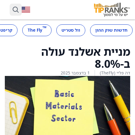
™
חדשות שוק ההון
וול סטריט
The Fly
קריפטו
מניית אשלנד עולה
ב-8.0%
דה פליי (TheFly)
1 בדצמבר 2025