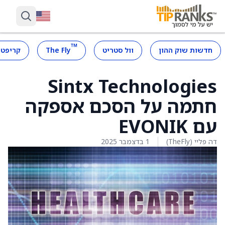
™
חדשות שוק ההון
וול סטריט
The Fly
קריפטו
Sintx Technologies
חתמה על הסכם אספקה
עם EVONIK
דה פליי (TheFly)
1 בדצמבר 2025