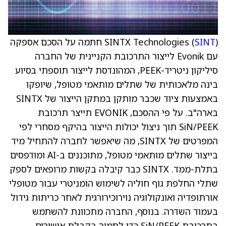
SINT
SINTX Technologies (
) חתמה על הסכם אספקה
עם Evonik לייצור התרכובת הקניינית של החברה
סיליקון ניטריד-PEEK, המהונדסת לייצור תוספתי בסיוע
בינה מלאכותית של שתלים מותאמי מטופל, שיופקו
באמצעות ציוד שכבר מותקן במתקן הייצור של SINTX
בארה"ב. על פי ההסכם, EVONIK תייצר תרכובת
SiN/PEEK תוך ניצול יכולות הייצור בהיקף מסחרי לפי
המפרטים של SINTX, מה שיאפשר לחברה להתחיל מיד
בייצור שתלים מותאמי מטופל, מתוכננים ב-AI ומודפסים
בתלת-ממד. SINTX כבר קיבלה בקשות מרופאים לספק
שתלי החלפת גוף חוליה לשימוש הומניטרי עבור מטופלי
אורתופדיה ואונקולוגיה נוירוכירורגית לאחר כריתות גידול
בעמוד השדרה. בנוסף, החברה מתכוונת להשתמש
בתרכובת SiN/PEEK כדי לתמוך בקבלת אישורים