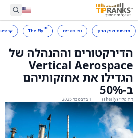
™
חדשות שוק ההון
וול סטריט
The Fly
קריפטו
הדירקטורים וההנהלה של
Vertical Aerospace
הגדילו את אחזקותיהם
ב-50%
דה פליי (TheFly)
1 בדצמבר 2025