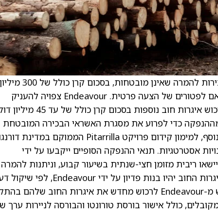
) מציעה איגרות חוב בכירות להמרה שאינן מובטחות, בסכום קרן כולל של 300 מיליו
דולר. מועד הפירעון: 2031. ההצעה נעשית בהתאם לפטורים של הצעה פרטית. Endeavour צפויה להעניק
לרוכשים הראשוניים של איגרות החוב אופציה לרכוש איגרות חוב נוספות בסכום קרן כולל של ע
הנטו מההנפקה כדי לפרוע את מסגרת האשראי הבכירה המובטחת
שלה מול ING Capital ו-Societe Generale. בנוסף, למימון קידום פרויקט Pitarrilla הממוקם במדינת דורנ
ויות אסטרטגיות. תנאי ההנפקה הסופיים ייקבעו על ידי
 החוב יישאו ריבית מזומן חצי-שנתית בשיעור קבוע, וניתנות להמרה
ידי המחזיקים למניות רגילות של Endeavour. איגרות החוב יהיו בנות פדיון על ידי vour
בנסיבות מסוימות. למחזיקים תהיה הזכות לדרוש מ-Endeavour לרכוש מחדש את איגרות החוב שלהם ב
קובלים, כולל אישור בורסת טורונטו והבורסה לניירות ערך ש