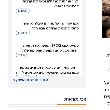
רציו אנרגיות מגדילה ומאריכה ערבות
לרכישת Pharos
IL:RATI
אפריקה ישראל מגורים קיבלה אישור
מחוזי לתכנית פרויקט אבא הלל
IL:AFRE
ן
ספייס אקס (SPCX) עקפה את תחזיות
הדוח, אבל סיום תקופת החסימה עלול
ד 45 מיליון דולר.
להפיל את המניה
SPCX
חוזים עתידיים על מניות נסחרים במגמה
גו,
מעורבת בזמן שהמשקיעים ממתינים לדוח
התעסוקה של יולי
DIA
QQQ
עוד בחדשות השוק >
 על
Endea, לפי שיקול דעתה,
בעלי עניין קונים את הירידות ב-2 המניות
האלה — והאנליסטים מגבים את המהלך
התקיים
הכי נקראות
CVNA
CSGP
ל