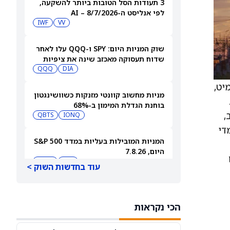
3 תעודות הסל הטובות ביותר להשקעה,
לפי אנליסט ה-AI – 8/7/2026
IWF
VV
שוק המניות היום: SPY ו-QQQ עלו לאחר
שדוח תעסוקה מאכזב שינה את ציפיות
הריבית
DIA
QQQ
ב-South Fork Dairy שבדימיט,
מניות מחשוב קוונטי מזנקות כשוושינגטון
בוחנת הגדלת המימון ב-68%
17, פרות חלב,
QBTS
IONQ
ל זבל בקר מדי
המניות המובילות בעליות במדד S&P 500
היום, 7.8.26
סתכם
QQQ
DIA
עוד בחדשות השוק >
האם העסקה בבריטניה מבשרת צרות?
מניית פאראמונט סקיידנס
הכי נקראות
(NASDAQ:PSKY) עלתה בכל זאת
WBD
PSKY