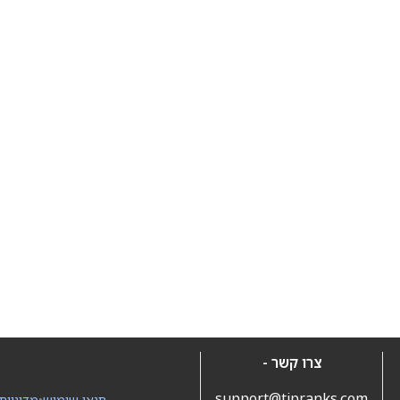
צרו קשר -
support@tipranks.com
תנאי שימוש
•
מדיניות