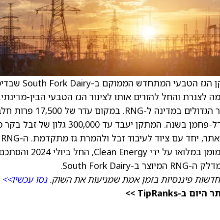
) השלימה את מתקן הגז הטבעי המתחדש הממוקם 
ת RNG באיכות המתאימה לצנרת והחל להזרים אותו לצינור הגז הטבעי הבין-מדינתי.
מתקן South Fork הוא כעת אחד ממפעלי הייצור הגדולים במדינה ל-RNG. במקום עדר של 500
ולמתקן יכולת לייצר כ-2.6 מיליון גלון של RNG דל-פחמן בשנה. המתקן יעבד עד 300,000 גלון ש
יום, תוך שימוש בארבעה מתסיסים אנאירוביים באתר, יחד עם ציוד לעיבוד זבל ולהמרת גז מתקדמת. ה-RNG
המיוצר מוזרם ישירות לקו גז באתר. הפרויקט, שמומן במלואו על ידי Clean Energy, החל ביולי 2024 וה
חדשות פיננסיות בזמן אמת שמניעות את השוק.
נסו עכשיו>>
TipRanks >>