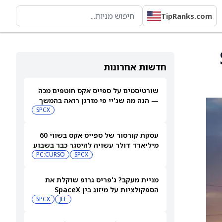
TipRanks.com
S
חדשות אחרונות
שורטיסטים על ספייס אקס חוטפים מכה
— הנה מה שג'יי פי מורגן רואה בהמשך
SPCX
עסקת קורסור של ספייס אקס בשווי 60
מיליארד דולר עשויה להיסגר כבר בשבוע
הבא… אבל המותג Cursor עלול להיעלם
SPCX
PC:CURSO
מניית מעקב? ג'פריס גרופ שוקלת את
הספקולציות על מיזוג בין SpaceX
לטסלה
JEF
SPCX