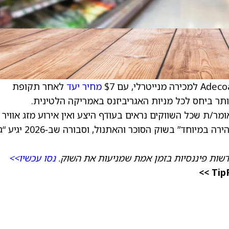
מחיר יעד
לאחר תקופת
ותר ביחס לכל מניות האגריביזנס באמריקה הלטינית.
סט/ית לא רואה זרזים למחירים ב‑2026, ואומר/ת שכל השווקים נראים בעודף היצע ואין אירוע מזג אוויר
שמחזק את השווקים “על הרדאר.” JPMorgan “זהירה במיוחד” בשוק הסוכר והאתנול, וסבו
דשות פיננסיות בזמן אמת שמניעות את השוק.
נסו עכשיו>>