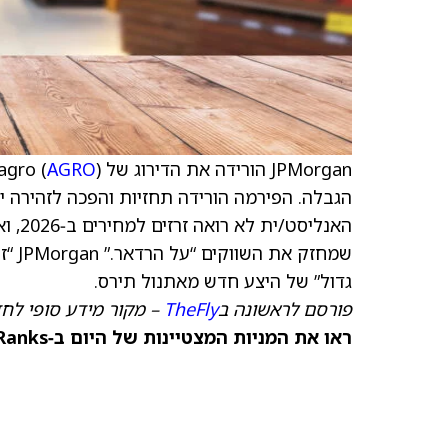
JPMorgan הורידה את הדירוג של Adecoagro (
) למכירה מנייטרלי, עם $7
AGRO
הגבלה. הפירמה הורידה תחזיות והפכה לזהירה י
האנלי
גדול” של היצע חדש מאתנול תירס.
פורסם לראשונה ב
TheFly
– מקור מידע סופי לח
ראו את המניות המצטיינות של היום ב‑TipRanks >>