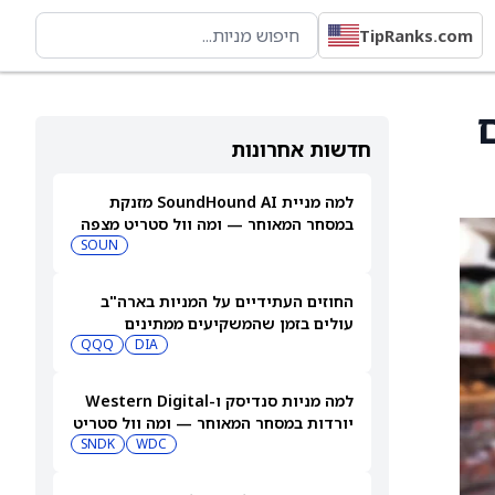
TipRanks.com
ם
חדשות אחרונות
למה מניית SoundHound AI מזנקת
במסחר המאוחר — ומה וול סטריט מצפה
שיקרה בהמשך
SOUN
החוזים העתידיים על המניות בארה"ב
עולים בזמן שהמשקיעים ממתינים
לדוחות נוספים
DIA
QQQ
למה מניות סנדיסק ו-Western Digital
יורדות במסחר המאוחר — ומה וול סטריט
צופה בהמשך
WDC
SNDK