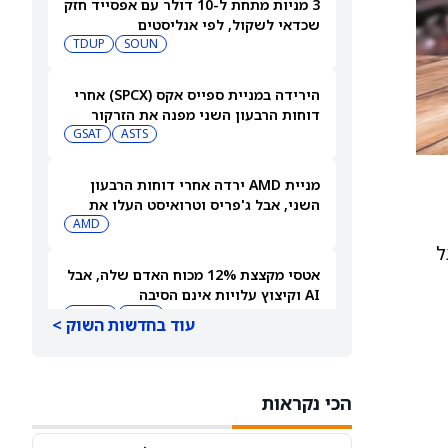
3 מניות מתחת ל-10 דולר עם אפסייד חזק
שכדאי לשקול, לפי אנליסטים
TDUP
SOUN
הירידה במניית ספייס אקס (SPCX) אחרי
דוחות הרבעון השני מפנה את הזרקור
ASTS
לקרנות סל חלל עם חשיפה גבוהה
GSAT
מניית AMD ירדה אחרי דוחות הרבעון
השני, אבל ג'פריס וטרואיסט העלו את
מחירי היעד. הנה הסיבה
AMD
רה שב‑2026 יגיע “גל
אטסי מקצצת 12% מכוח האדם שלה, אבל
AI וקיצוץ עלויות אינם הסיבה
AMZN
WMT
עוד בחדשות השוק >
"שאפתנות מגיעה עם מחיר", מזהיר
אנליסט וולס פרגו לאחר שהוריד את
הכי נקראות
NVDA
מחיר היעד למניית אנבידיה (אנבידיה)
SPCX