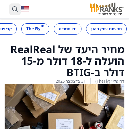
™
חדשות שוק ההון
וול סטריט
The Fly
קריפטו
מחיר היעד של RealReal
הועלה ל-18 דולר מ-15
דולר ב-BTIG
דה פליי (TheFly)
31 בדצמבר 2025