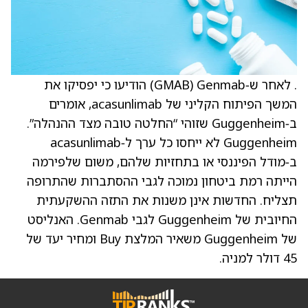
. לאחר ש‑Genmab ‏(GMAB) הודיעו כי יפסיקו את
המשך הפיתוח הקליני של acasunlimab, אומרים
ב‑Guggenheim שזוהי “החלטה טובה מצד ההנהלה”.
Guggenheim לא ייחסו כל ערך ל‑acasunlimab
ב‑מודל הפיננסי או בתחזיות שלהם, משום שלפירמה
הייתה רמת ביטחון נמוכה לגבי ההסתברות שהתרופה
תצליח. החדשות אינן משנות את התזה ההשקעתית
החיובית של Guggenheim לגבי Genmab. האנליסט
של Guggenheim משאיר המלצת Buy ומחיר יעד של
45 דולר למניה.