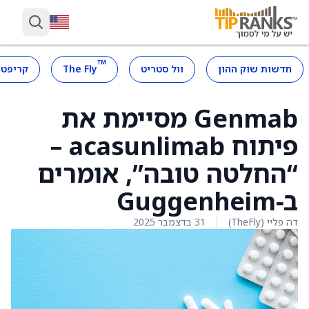
™
חדשות שוק ההון
וול סטריט
The Fly
קריפטו
Genmab מסיימת את
פיתוח acasunlimab –
“החלטה טובה”, אומרים
ב‑Guggenheim
דה פליי (TheFly)
31 בדצמבר 2025