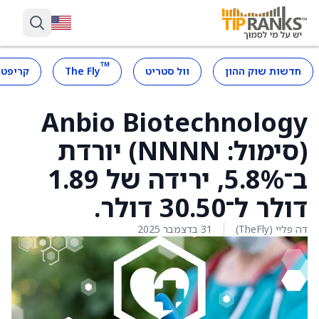
™
חדשות שוק ההון
וול סטריט
The Fly
קריפטו
Anbio Biotechnology
(סימול: NNNN) יורדת
ב־5.8%, ירידה של 1.89
דולר ל־30.50 דולר.
דה פליי (TheFly)
31 בדצמבר 2025