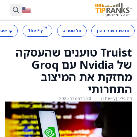
™
חדשות שוק ההון
וול סטריט
The Fly
קריפטו
Truist טוענים שהעסקה
של Nvidia עם Groq
מחזקת את המיצוב
התחרותי
דה פליי (TheFly)
30 בדצמבר 2025