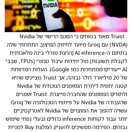
. Truist מאוד בטוחים כי הסכם הרישוי של Nvidia
‏(NVDA) עם Groq מיועד לחיזוק המיצוב התחרותי שלה
בתחום ה-AI inference (הרצת מודלי בינה מלאכותית
לקבלת תשובות) מול יחידות עיבוד טנזורי (TPUs, שבבי
AI ייעודיים ממתחרות כמו Google). העלות המדווחת
של 20 מיליארד דולר גבוהה, אך Truist מציינים שהיא
קטנה יחסית ליתרת המזומנים הנוכחית של Nvidia
ולתזרים המזומנים שהחברה מייצרת. Truist אומרים
שהעבודה של Nvidia על פיתוח הטכנולוגיה של Groq
עשויה להפוך את המוצרים של Nvidia לאטרקטיביים
יותר עבור לקוחות inference גדולים ובעלי נפחי שימוש
גבוהים. הפירמה ממשיכים להעניק המלצת Buy למניית