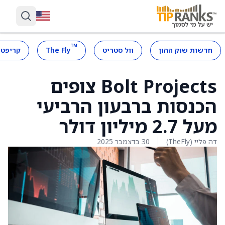
™
חדשות שוק ההון
וול סטריט
The Fly
קריפטו
Bolt Projects צופים
הכנסות ברבעון הרביעי
מעל 2.7 מיליון דולר
דה פליי (TheFly)
30 בדצמבר 2025