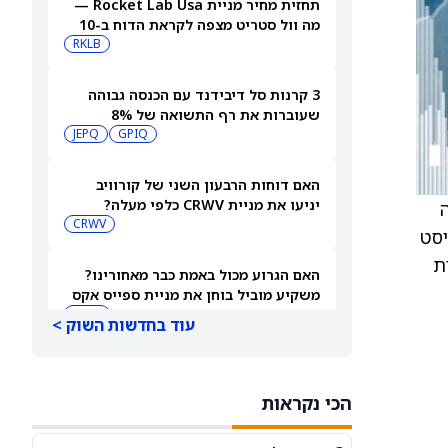
תחזית מחיר מניית Rocket Lab Usa —
מה וול סטריט מצפה לקראת הדוח ב-10
באוגוסט
RKLB
3 קרנות סל דיבידנד עם הכנסה גבוהה
שעוברות את רף התשואה של 8%
JEPQ
GPIQ
האם דוחות הרבעון השני של קורוויב
יניעו את מניית CRWV כלפי מעלה?
 זכייה
CRWV
אנליסט
ת
האם הגרוע מכול באמת כבר מאחורינו?
משקיע מוביל בוחן את מניית ספייס אקס
SPCX
עוד בחדשות השוק >
מיקרון או SK hynix: מניית שבבי AI אחת
היא מציאה, והשנייה יקרה מדי
הכי נקראות
SKHY
MU