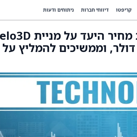
קריפטו
דיווחי חברות
ניתוחים ודעות
Lake Street העלו את מחיר היעד על מניי
(VELO) ל‑18 דולר מ‑6 דולר, וממשיכים להמליץ על