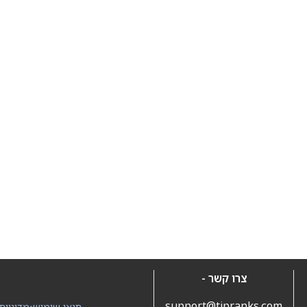
צרו קשר -
support@tipranks.com
תנאי שימוש
•
מדיניות