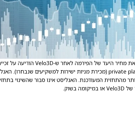
. ג’ייסון שמידט, אנליסט ב‑Lake Street, העלה את מחיר היעד של הפירמה לאחר ש‑Velo3D הודיעה על
בחוזה מול Department of War ועל private placement (מכירת מניות ישירות למשקיעים שנבחרו). ה
תר מהתחזית המעודכנת. האנליסט אינו סבור שהשינוי בתחזי
 בשוק.