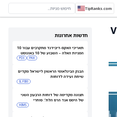
TipRanks.com
ת Velo3D
חדשות אחרונות
תאריכי האקס-דיבידנד מתקרבים עבור 10
המניות האלה – השבוע של 10 באוגוסט
PDI
PAX
2026
הבנק הבינלאומי הראשון לישראל מקדים
שיחת ועידה לדוחות
IL:FIBI
תצוגה מקדימה של דוחות הרבעון השני
של הימס אנד הרס הלת': סוחרי
האופציות נערכים לתנועה של 14.5%
HIMS
במניית HIMS