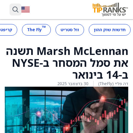
™
חדשות שוק ההון
וול סטריט
The Fly
קריפטו
Marsh McLennan תשנה
את סמל המסחר ב-NYSE
ב-14 בינואר
דה פליי (TheFly)
30 בדצמבר 2025