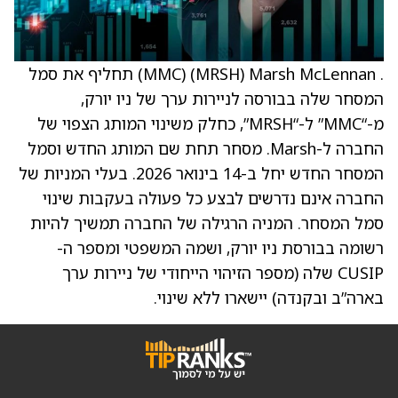
. Marsh McLennan ‏(MRSH) ‏(MMC) תחליף את סמל
המסחר שלה בבורסה לניירות ערך של ניו יורק,
מ-“MMC” ל-“MRSH”, כחלק משינוי המותג הצפוי של
החברה ל-Marsh. מסחר תחת שם המותג החדש וסמל
המסחר החדש יחל ב-14 בינואר 2026. בעלי המניות של
החברה אינם נדרשים לבצע כל פעולה בעקבות שינוי
סמל המסחר. המניה הרגילה של החברה תמשיך להיות
רשומה בבורסת ניו יורק, ושמה המשפטי ומספר ה-
CUSIP שלה (מספר הזיהוי הייחודי של ניירות ערך
בארה”ב ובקנדה) יישארו ללא שינוי.