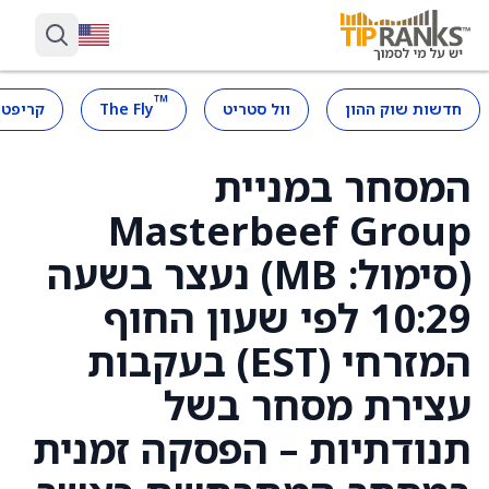
™
חדשות שוק ההון
וול סטריט
The Fly
קריפטו
המסחר במניית
Masterbeef Group
(סימול: MB) נעצר בשעה
10:29 לפי שעון החוף
המזרחי (EST) בעקבות
עצירת מסחר בשל
תנודתיות – הפסקה זמנית