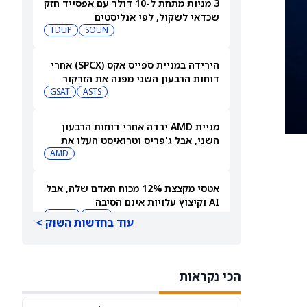
3 מניות מתחת ל-10 דולר עם אפסייד חזק
שכדאי לשקול, לפי אנליסטים
TDUP
SOUN
הירידה במניית ספייס אקס (SPCX) אחרי
דוחות הרבעון השני מפנה את הזרקור
ASTS
לקרנות סל חלל עם חשיפה גבוהה
GSAT
מניית AMD ירדה אחרי דוחות הרבעון
השני, אבל ג'פריס וטרואיסט העלו את
מחירי היעד. הנה הסיבה
AMD
אטסי מקצצת 12% מכוח האדם שלה, אבל
AI וקיצוץ עלויות אינם הסיבה
AMZN
WMT
עוד בחדשות השוק >
"שאפתנות מגיעה עם מחיר", מזהיר
אנליסט וולס פרגו לאחר שהוריד את
הכי נקראות
NVDA
מחיר היעד למניית אנבידיה (אנבידיה)
SPCX