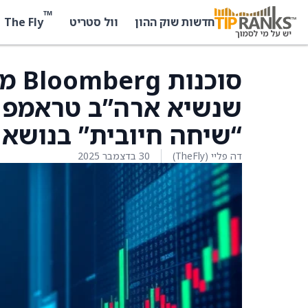
™
The Fly
חדשות שוק ההון
וול סטריט
סוכנ
שנשיא ארה”ב טראמפ ונ
“שיחה חיובית” בנושא 
דה פליי (TheFly)
30 בדצמבר 2025