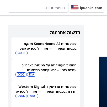
TipRanks.com
חדשות אחרונות
למה מניית SoundHound AI מזנקת
במסחר המאוחר — ומה וול סטריט מצפה
שיקרה בהמשך
SOUN
החוזים העתידיים על המניות בארה"ב
עולים בזמן שהמשקיעים ממתינים
לדוחות נוספים
DIA
QQQ
למה מניות סנדיסק ו-Western Digital
יורדות במסחר המאוחר — ומה וול סטריט
צופה בהמשך
WDC
SNDK