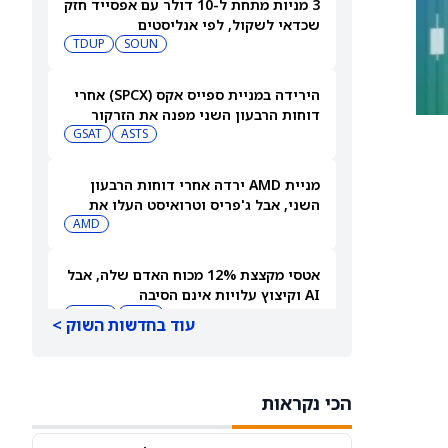
3 מניות מתחת ל-10 דולר עם אפסייד חזק
שכדאי לשקול, לפי אנליסטים
TDUP
SOUN
הירידה במניית ספייס אקס (SPCX) אחרי
דוחות הרבעון השני מפנה את הזרקור
ASTS
לקרנות סל חלל עם חשיפה גבוהה
GSAT
מניית AMD ירדה אחרי דוחות הרבעון
השני, אבל ג'פריס וטרואיסט העלו את
מחירי היעד. הנה הסיבה
AMD
אטסי מקצצת 12% מכוח האדם שלה, אבל
AI וקיצוץ עלויות אינם הסיבה
AMZN
WMT
עוד בחדשות השוק >
"שאפתנות מגיעה עם מחיר", מזהיר
אנליסט וולס פרגו לאחר שהוריד את
הכי נקראות
NVDA
מחיר היעד למניית אנבידיה (אנבידיה)
SPCX