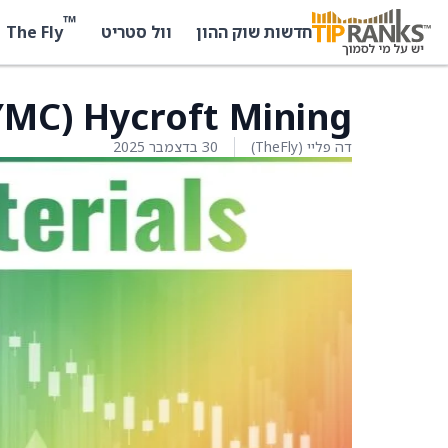
™
The Fly
חדשות שוק ההון
וול סטריט
Hycroft Mining ‏(HYMC) יורדת ב־8.4%
דה פליי (TheFly)
30 בדצמבר 2025