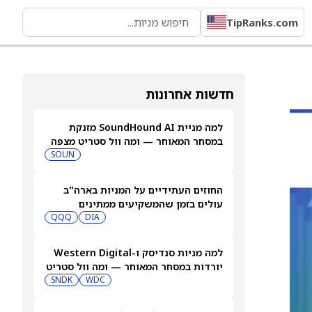
TipRanks.com
חדשות אחרונות
למה מניית SoundHound AI מזנקת
במסחר המאוחר — ומה וול סטריט מצפה
שיקרה בהמשך
SOUN
החוזים העתידיים על המניות בארה"ב
עולים בזמן שהמשקיעים ממתינים
לדוחות נוספים
DIA
QQQ
למה מניות סנדיסק ו-Western Digital
יורדות במסחר המאוחר — ומה וול סטריט
צופה בהמשך
WDC
SNDK