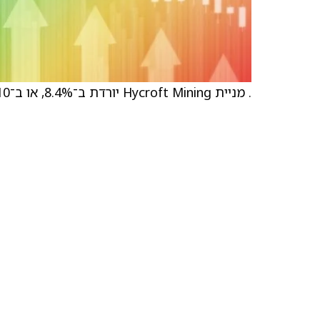
. מניית Hycroft Mining יורדת ב־8.4%, או ב־2.10 דולר, לרמה של 22.91 דולר.