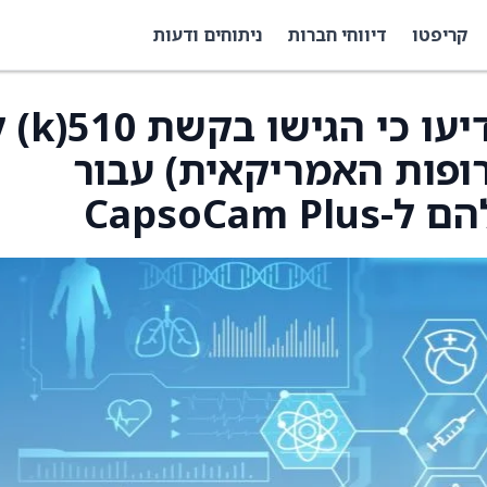
קריפטו
דיווחי חברות
ניתוחים ודעות
CapsoVision (CV) הודיעו כ
תרופות האמריקאית) עבור