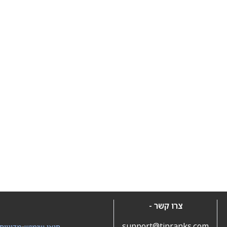
צרו קשר -
support@tipranks.com
תנאי שימוש
•
מדיניות