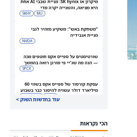
מיקרון או SK hynix: מניית שבבי AI אחת
היא מציאה, והשנייה יקרה מדי
SKHY
MU
"משחקת באש": משקיע מזהיר לגבי
מניית אנבידיה
NVDA
שורטיסטים על ספייס אקס חוטפים מכה
— הנה מה שג'יי פי מורגן רואה בהמשך
SPCX
עסקת קורסור של ספייס אקס בשווי 60
מיליארד דולר עשויה להיסגר כבר בשבוע
הבא… אבל המותג Cursor עלול להיעלם
SPCX
PC:CURSO
עוד בחדשות השוק >
מניית מעקב? ג'פריס גרופ שוקלת את
הספקולציות על מיזוג בין SpaceX
הכי נקראות
לטסלה
JEF
SPCX