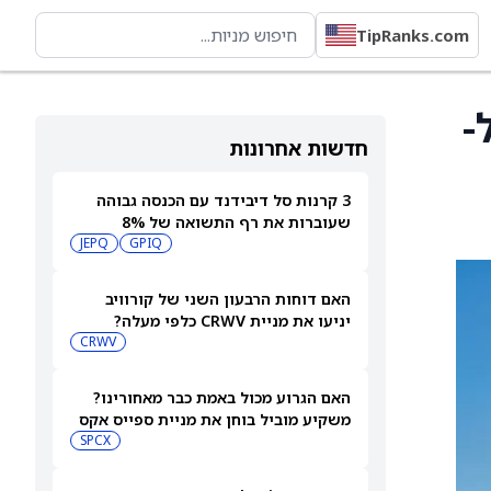
TipRanks.com
י הגישו בקשת 510(k) ל-
חדשות אחרונות
3 קרנות סל דיבידנד עם הכנסה גבוהה
שעוברות את רף התשואה של 8%
JEPQ
GPIQ
האם דוחות הרבעון השני של קורוויב
יניעו את מניית CRWV כלפי מעלה?
CRWV
האם הגרוע מכול באמת כבר מאחורינו?
משקיע מוביל בוחן את מניית ספייס אקס
SPCX