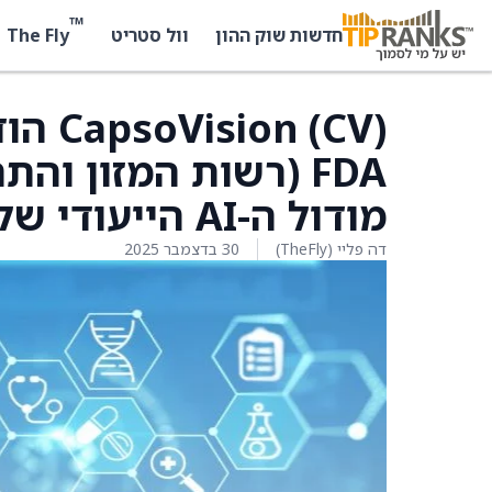
™
The Fly
חדשות שוק ההון
וול סטריט
FDA (רשות המזון וה
מודול ה-AI הייעודי שלהם ל-CapsoCam Plus
דה פליי (TheFly)
30 בדצמבר 2025