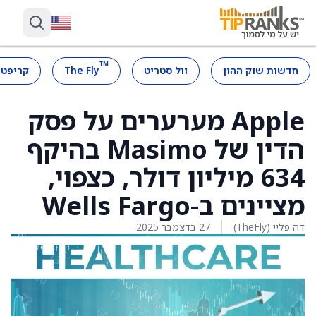
™
חדשות שוק ההון
וול סטריט
The Fly
קריפטו
Apple מערערים על פסק
הדין של Masimo בהיקף
634 מיליון דולר, כצפוי,
מציינים ב-Wells Fargo
דה פליי (TheFly)
27 בדצמבר 2025