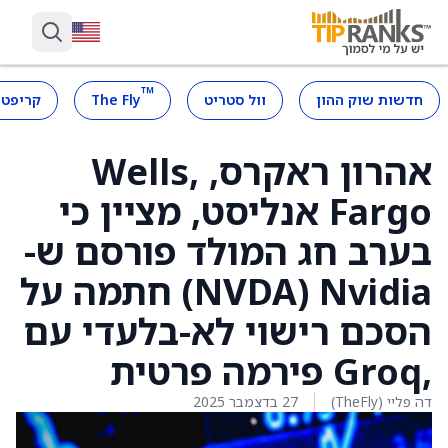
™
חדשות שוק ההון
וול סטריט
The Fly
קריפטו
אהרון ראקרס, ,Wells
Fargo אנליסט, מציין כי
בערב חג המולד פורסם ש-
Nvidia ‏(NVDA) חתמה על
הסכם רישוי לא-בלעדי עם
,Groq פירמה פרטית
דה פליי (TheFly)
27 בדצמבר 2025