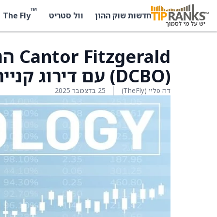
™
The Fly
חדשות שוק ההון
וול סטריט
‏(DCBO) עם דירוג קנייה ומחיר יעד של 35 דולר
דה פליי (TheFly)
25 בדצמבר 2025