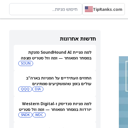
TipRanks.com
חדשות אחרונות
למה מניית SoundHound AI מזנקת
במסחר המאוחר — ומה וול סטריט מצפה
שיקרה בהמשך
SOUN
החוזים העתידיים על המניות בארה"ב
עולים בזמן שהמשקיעים ממתינים
לדוחות נוספים
DIA
QQQ
למה מניות סנדיסק ו-Western Digital
יורדות במסחר המאוחר — ומה וול סטריט
צופה בהמשך
WDC
SNDK