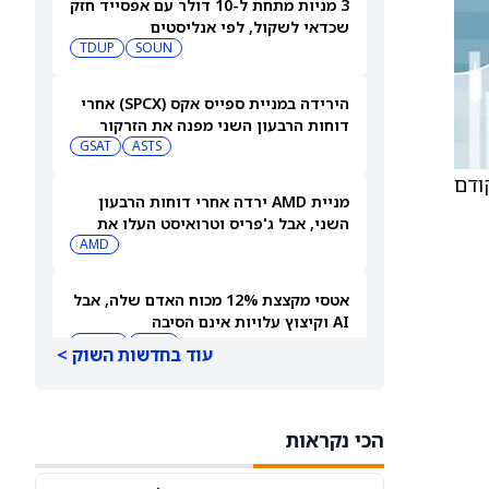
3 מניות מתחת ל-10 דולר עם אפסייד חזק
שכדאי לשקול, לפי אנליסטים
TDUP
SOUN
הירידה במניית ספייס אקס (SPCX) אחרי
דוחות הרבעון השני מפנה את הזרקור
ASTS
לקרנות סל חלל עם חשיפה גבוהה
GSAT
קודם
מניית AMD ירדה אחרי דוחות הרבעון
השני, אבל ג'פריס וטרואיסט העלו את
מחירי היעד. הנה הסיבה
AMD
אטסי מקצצת 12% מכוח האדם שלה, אבל
AI וקיצוץ עלויות אינם הסיבה
AMZN
WMT
עוד בחדשות השוק >
"שאפתנות מגיעה עם מחיר", מזהיר
אנליסט וולס פרגו לאחר שהוריד את
הכי נקראות
NVDA
מחיר היעד למניית אנבידיה (אנבידיה)
SPCX