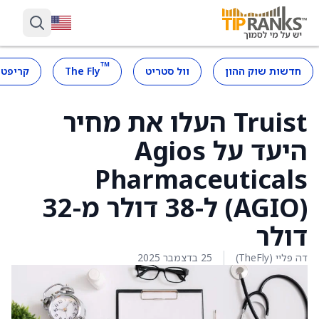
™
חדשות שוק ההון
וול סטריט
The Fly
קריפטו
Truist העלו את מחיר
היעד על Agios
Pharmaceuticals
(AGIO) ל-38 דולר מ-32
דולר
דה פליי (TheFly)
25 בדצמבר 2025