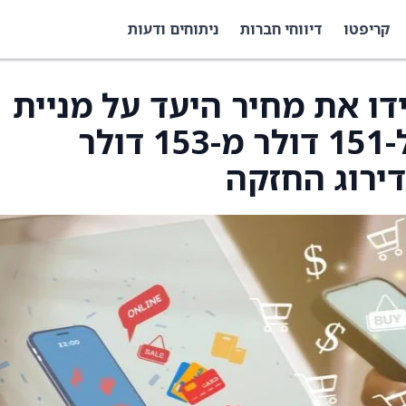
קריפטו
דיווחי חברות
ניתוחים ודעות
Morgan S הורידו את מחיר היעד על מניית
Vail Resorts ‏(MTN) ל-151 דולר מ-153 דולר
ירוג החזקה