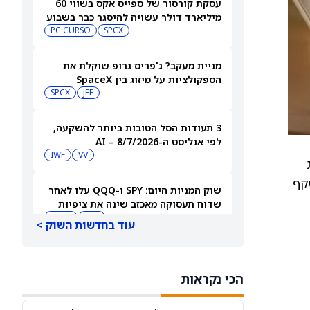
עסקת קורסור של ספייס אקס בשווי 60
מיליארד דולר עשויה להיסגר כבר בשבוע
הבא… אבל המותג Cursor עלול להיעלם
SPCX
PC:CURSO
מניית מעקב? ג'פריס גרופ שוקלת את
הספקולציות על מיזוג בין SpaceX
לטסלה
JEF
SPCX
3 תעודות הסל הטובות ביותר להשקעה,
לפי אנליסט ה-AI – 8/7/2026
IWF
VV
את
קף
שוק המניות היום: SPY ו-QQQ עלו לאחר
שדוח תעסוקה מאכזב שינה את ציפיות
הריבית
DIA
QQQ
עוד בחדשות השוק >
מניות מחשוב קוונטי מזנקות כשוושינגטון
בוחנת הגדלת המימון ב-68%
הכי נקראות
QBTS
IONQ