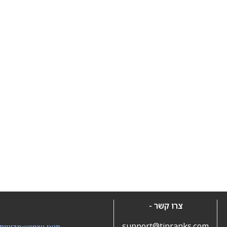
צרו קשר -
support@tipranks.com
תנאי שימוש
•
מדיניות