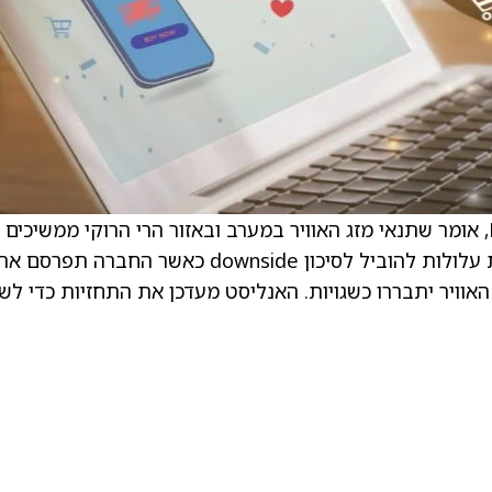
. סטיבן גראמבלינג, אנליסט ב‑Morgan Stanley, אומר שתנאי מזג האוויר במערב ובאזור הרי הרוקי ממשיכים
להיות “מאתגרים”. הוא מציין שהמגמות הנוכחיות עלולות להוביל לסיכון downside כאשר החברה תפרסם 
האוויר יתבררו כשגויות. האנליסט מעדכן את התחזיות כדי לש