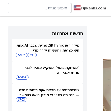
TipRanks.com
חדשות אחרונות
מיקרון או SK hynix: מניית שבבי AI אחת
היא מציאה, והשנייה יקרה מדי
SKHY
MU
"משחקת באש": משקיע מזהיר לגבי
מניית אנבידיה
NVDA
שורטיסטים על ספייס אקס חוטפים מכה
— הנה מה שג'יי פי מורגן רואה בהמשך
SPCX