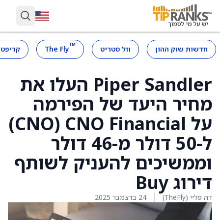
™
חדשות שוק ההון
וול סטריט
The Fly
קריפטו
Piper Sandler העלו את
מחיר היעד של הפירמה
על CNO Financial ‏(CNO)
ל-50 דולר מ-46 דולר
וממשיכים להעניק לשותף
דירוג Buy
דה פליי (TheFly)
24 בדצמבר 2025