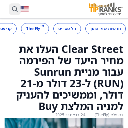
™
חדשות שוק ההון
וול סטריט
The Fly
קריפטו
Clear Street העלו את
מחיר היעד של הפירמה
עבור מניית Sunrun
‏(RUN) ל-23 דולר מ-21
דולר, וממשיכים להעניק
למניה המלצת Buy
דה פליי (TheFly)
24 בדצמבר 2025