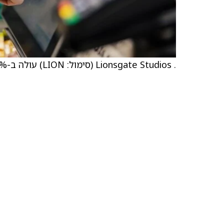
. Lionsgate Studios (סימול: LION) עולה ב-7.9%, או 0.66 דולר, ל-9.02 דולר.