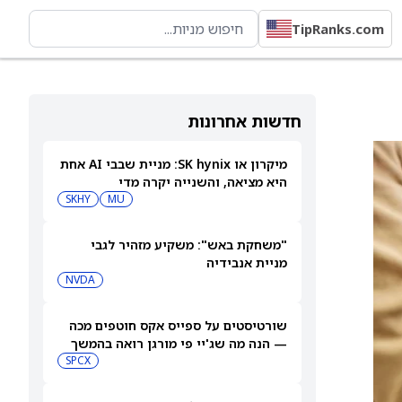
TipRanks.com
חדשות אחרונות
מיקרון או SK hynix: מניית שבבי AI אחת
היא מציאה, והשנייה יקרה מדי
SKHY
MU
"משחקת באש": משקיע מזהיר לגבי
מניית אנבידיה
NVDA
שורטיסטים על ספייס אקס חוטפים מכה
— הנה מה שג'יי פי מורגן רואה בהמשך
SPCX