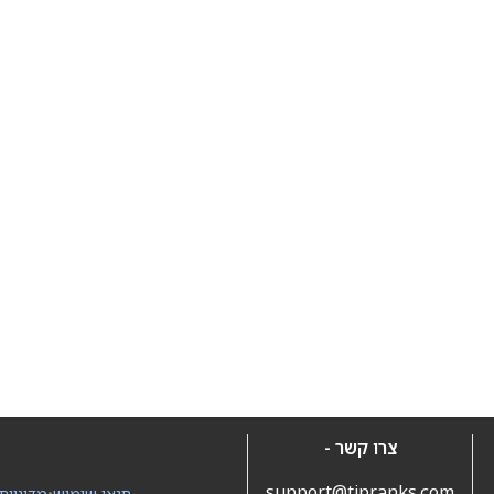
צרו קשר -
support@tipranks.com
תנאי שימוש
•
מדיניות