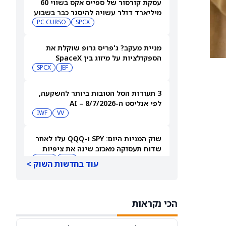
עסקת קורסור של ספייס אקס בשווי 60
מיליארד דולר עשויה להיסגר כבר בשבוע
הבא… אבל המותג Cursor עלול להיעלם
SPCX
PC:CURSO
מניית מעקב? ג'פריס גרופ שוקלת את
הספקולציות על מיזוג בין SpaceX
לטסלה
JEF
SPCX
3 תעודות הסל הטובות ביותר להשקעה,
לפי אנליסט ה-AI – 8/7/2026
IWF
VV
שוק המניות היום: SPY ו-QQQ עלו לאחר
שדוח תעסוקה מאכזב שינה את ציפיות
הריבית
DIA
QQQ
עוד בחדשות השוק >
מניות מחשוב קוונטי מזנקות כשוושינגטון
בוחנת הגדלת המימון ב-68%
הכי נקראות
QBTS
IONQ