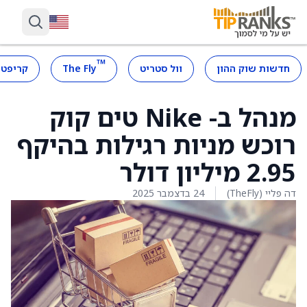
™
חדשות שוק ההון
וול סטריט
The Fly
קריפטו
מנהל ב- Nike טים קוק
רוכש מניות רגילות בהיקף
2.95 מיליון דולר
דה פליי (TheFly)
24 בדצמבר 2025