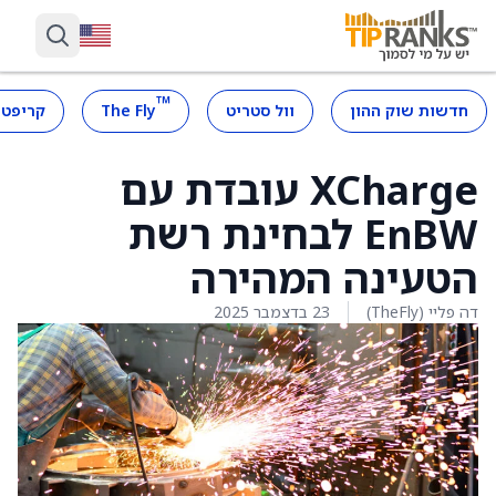
™
חדשות שוק ההון
וול סטריט
The Fly
קריפטו
XCharge עובדת עם
EnBW לבחינת רשת
הטעינה המהירה
דה פליי (TheFly)
23 בדצמבר 2025