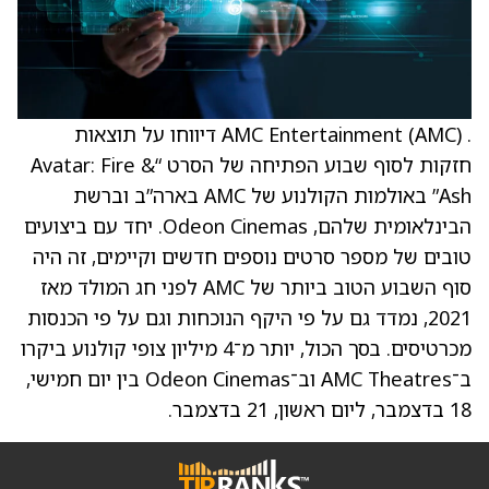
. AMC Entertainment (AMC) דיווחו על תוצאות
חזקות לסוף שבוע הפתיחה של הסרט “Avatar: Fire &
Ash” באולמות הקולנוע של AMC בארה”ב וברשת
הבינלאומית שלהם, Odeon Cinemas. יחד עם ביצועים
טובים של מספר סרטים נוספים חדשים וקיימים, זה היה
סוף השבוע הטוב ביותר של AMC לפני חג המולד מאז
2021, נמדד גם על פי היקף הנוכחות וגם על פי הכנסות
מכרטיסים. בסך הכול, יותר מ־4 מיליון צופי קולנוע ביקרו
ב־AMC Theatres וב־Odeon Cinemas בין יום חמישי,
18 בדצמבר, ליום ראשון, 21 בדצמבר.