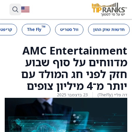
™
חדשות שוק ההון
וול סטריט
The Fly
קריפטו
AMC Entertainment
מדווחים על סוף שבוע
חזק לפני חג המולד עם
יותר מ־4 מיליון צופים
דה פליי (TheFly)
23 בדצמבר 2025