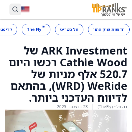
™
חדשות שוק ההון
וול סטריט
The Fly
קריפטו
ARK Investment של
Cathie Wood רכשו היום
520.7 אלף מניות של
WeRide‏ (WRD), בהתאם
לדיווח העדכני ביותר.
דה פליי (TheFly)
23 בדצמבר 2025