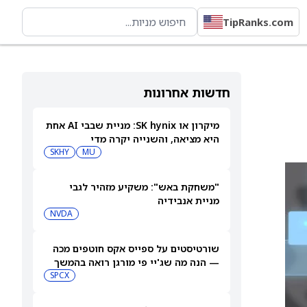
TipRanks.com
חדשות אחרונות
מיקרון או SK hynix: מניית שבבי AI אחת
היא מציאה, והשנייה יקרה מדי
SKHY
MU
"משחקת באש": משקיע מזהיר לגבי
מניית אנבידיה
NVDA
שורטיסטים על ספייס אקס חוטפים מכה
— הנה מה שג'יי פי מורגן רואה בהמשך
SPCX