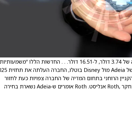
המניה עולה ב‑29% במסחר באמצע היום, עלייה של 3.74 דולר, ל‑16.51 דולר. . . החדשות הללו “משמעותיו
ממספר סיבות: כל תיקי בתי המשפט הפתוחים של Adeia מול ney
ת החברה ל‑2025), ומכירות הקניין הרוחני בתחום המדיה של החברה צפויות כעת לחזור
לצמיחה ב‑2026, כך אומר המשקיעים בהערת מחקר ,Roth אנליסט. Roth אומרים ש‑Adeia נשארת בחירה