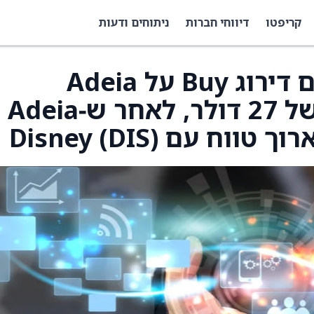
קריפטו
דיווחי חברות
ניתוחים ודעות
Roth Capital ממשיכים דירוג Buy על Adeia
(ADEA) עם מחיר יעד של 27 דולר, לאחר ש‑Adeia
ח עם Disney (DIS)