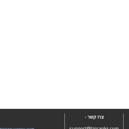
צרו קשר -
support@tipranks.com
תנאי שימוש
•
מדיניות