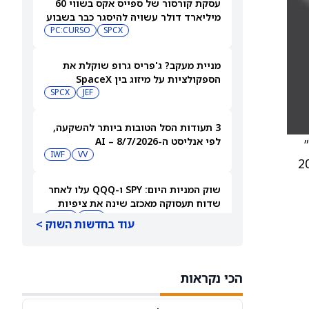
עסקת קורסור של ספייס אקס בשווי 60
מיליארד דולר עשויה להיסגר כבר בשבוע
הבא… אבל המותג Cursor עלול להיעלם
SPCX
PC:CURSO
מניית מעקב? ג'פריס גרופ שוקלת את
הספקולציות על מיזוג בין SpaceX
לטסלה
JEF
SPCX
3 תעודות הסל הטובות ביותר להשקעה,
לפי אנליסט ה-AI – 8/7/2026
ת”
IWF
VV
Dis בוטלו, החברה העלתה את תחזית 2025
שוק המניות היום: SPY ו-QQQ עלו לאחר
שדוח תעסוקה מאכזב שינה את ציפיות
הריבית
DIA
QQQ
עוד בחדשות השוק >
מניות מחשוב קוונטי מזנקות כשוושינגטון
בוחנת הגדלת המימון ב-68%
הכי נקראות
QBTS
IONQ