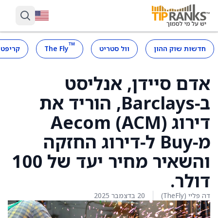
™
חדשות שוק ההון
וול סטריט
The Fly
קריפטו
אדם סיידן, אנליסט
ב‑Barclays, הוריד את
דירוג Aecom (ACM)
מ‑Buy ל‑דירוג החזקה
והשאיר מחיר יעד של 100
דולר.
דה פליי (TheFly)
20 בדצמבר 2025