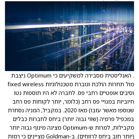
. האנליסטית מסבירה למשקיעים כי Optimum ניצבת
מול תחרות הולכת וגוברת מטכנולוגיות fixed wireless
וסיבים אופטיים רחבי פס. לחברה לא היו תוספות נטו
חיוביות במנויי פס רחב (כלומר, יותר לקוחות פס רחב
שנוספו מאשר עזבו) מאז 2020. במקביל, המניה נסחרת
במכפיל פרמיה (שווי גבוה יותר) ביחס לחברות כבלים
מקבילות, למרות ש-Optimum מציגה מינוף גבוה יותר
(יותר חוב ביחס לרווחים). ב-Goldman מציינים כי רמות