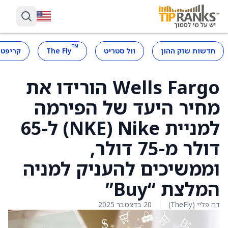
™
חדשות שוק ההון
וול סטריט
The Fly
קריפטו
Wells Fargo הורידו את
מחיר היעד של הפירמה
למניית Nike ‏(NKE) ל-65
דולר מ-75 דולר,
וממשיכים להעניק למניה
המלצת “Buy”
דה פליי (TheFly)
20 בדצמבר 2025