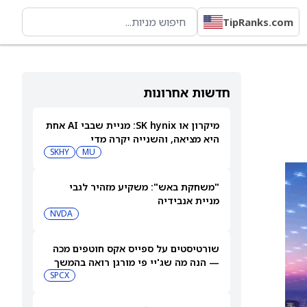
TipRanks.com
חדשות אחרונות
מיקרון או SK hynix: מניית שבבי AI אחת
היא מציאה, והשנייה יקרה מדי
SKHY
MU
"משחקת באש": משקיע מזהיר לגבי
מניית אנבידיה
NVDA
שורטיסטים על ספייס אקס חוטפים מכה
— הנה מה שג'יי פי מורגן רואה בהמשך
SPCX