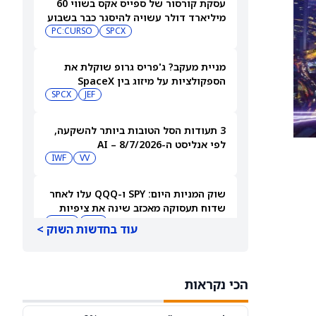
עסקת קורסור של ספייס אקס בשווי 60
מיליארד דולר עשויה להיסגר כבר בשבוע
הבא… אבל המותג Cursor עלול להיעלם
SPCX
PC:CURSO
מניית מעקב? ג'פריס גרופ שוקלת את
הספקולציות על מיזוג בין SpaceX
לטסלה
JEF
SPCX
3 תעודות הסל הטובות ביותר להשקעה,
לפי אנליסט ה-AI – 8/7/2026
IWF
VV
שוק המניות היום: SPY ו-QQQ עלו לאחר
שדוח תעסוקה מאכזב שינה את ציפיות
הריבית
DIA
QQQ
עוד בחדשות השוק >
מניות מחשוב קוונטי מזנקות כשוושינגטון
בוחנת הגדלת המימון ב-68%
הכי נקראות
QBTS
IONQ