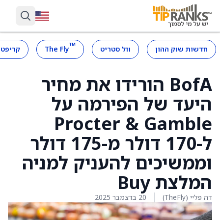
™
חדשות שוק ההון
וול סטריט
The Fly
קריפטו
BofA הורידו את מחיר
היעד של הפירמה על
Procter & Gamble
ל-170 דולר מ-175 דולר
וממשיכים להעניק למניה
המלצת Buy
דה פליי (TheFly)
20 בדצמבר 2025