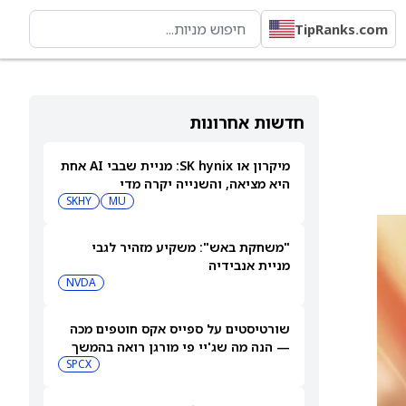
TipRanks.com
חדשות אחרונות
מיקרון או SK hynix: מניית שבבי AI אחת
היא מציאה, והשנייה יקרה מדי
SKHY
MU
"משחקת באש": משקיע מזהיר לגבי
מניית אנבידיה
NVDA
שורטיסטים על ספייס אקס חוטפים מכה
— הנה מה שג'יי פי מורגן רואה בהמשך
SPCX