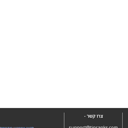
צרו קשר -
support@tipranks.com
תנאי שימוש
•
מדיניות