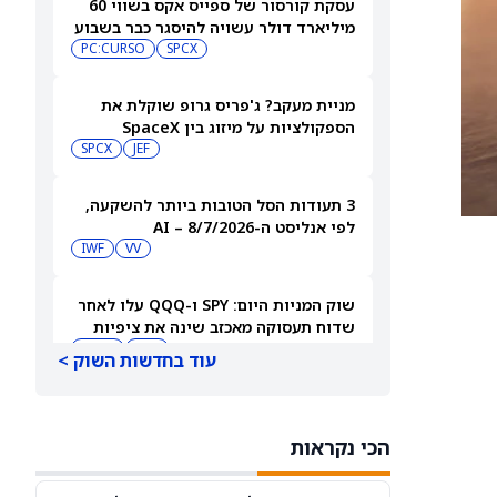
עסקת קורסור של ספייס אקס בשווי 60
מיליארד דולר עשויה להיסגר כבר בשבוע
הבא… אבל המותג Cursor עלול להיעלם
SPCX
PC:CURSO
מניית מעקב? ג'פריס גרופ שוקלת את
הספקולציות על מיזוג בין SpaceX
לטסלה
JEF
SPCX
3 תעודות הסל הטובות ביותר להשקעה,
לפי אנליסט ה-AI – 8/7/2026
IWF
VV
שוק המניות היום: SPY ו-QQQ עלו לאחר
שדוח תעסוקה מאכזב שינה את ציפיות
הריבית
DIA
QQQ
עוד בחדשות השוק >
מניות מחשוב קוונטי מזנקות כשוושינגטון
בוחנת הגדלת המימון ב-68%
הכי נקראות
QBTS
IONQ