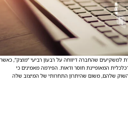
לזי, אנליטית ב-Telsey Advisory, אומרת למשקיעים שהחברה דיווחה על רבעון רביעי “מוצק”, כאשר
לכלית המאופיינת חוסר ודאות. הפירמה מאמינים כי
את נתח השוק שלהם, משום שהיתרון התחרותי של המיצוב שלה