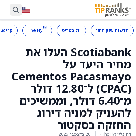
™
חדשות שוק ההון
וול סטריט
The Fly
קריפטו
Scotiabank העלו את
מחיר היעד על
Cementos Pacasmayo
(CPAC) ל־12.80 דולר
מ־6.40 דולר, וממשיכים
להעניק למניה דירוג
החזקה בסקטור
דה פליי (TheFly)
20 בדצמבר 2025