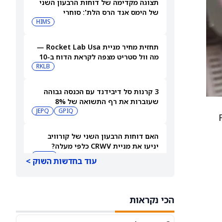
תצוגה מקדימה של דוחות הרבעון השני
של הימס אנד הרס הלת': סוחרי
האופציות נערכים לתנועה של 14.5%
HIMS
במניית HIMS
תחזית מחיר מניית Rocket Lab Usa —
מה וול סטריט מצפה לקראת הדוח ב-10
באוגוסט
RKLB
3 קרנות סל דיבידנד עם הכנסה גבוהה
שעוברות את רף התשואה של 8%
JEPQ
GPIQ
Free
האם דוחות הרבעון השני של קורוויב
יניעו את מניית CRWV כלפי מעלה?
CRWV
עוד בחדשות השוק >
האם הגרוע מכול באמת כבר מאחורינו?
משקיע מוביל בוחן את מניית ספייס אקס
הכי נקראות
SPCX