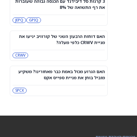
3 קרנות סל דיבידנד עם הכנסה גבוהה שעוברות
מיקרון או SK hynix: מניית שבבי AI אחת
את רף התשואה של 8%
היא מציאה, והשנייה יקרה מדי
SKHY
MU
JEPQ
GPIQ
"משחקת באש": משקיע מזהיר לגבי
מניית אנבידיה
האם דוחות הרבעון השני של קורוויב יניעו את
NVDA
מניית CRWV כלפי מעלה?
CRWV
שורטיסטים על ספייס אקס חוטפים מכה
— הנה מה שג'יי פי מורגן רואה בהמשך
SPCX
האם הגרוע מכול באמת כבר מאחורינו? משקיע
מוביל בוחן את מניית ספייס אקס
עסקת קורסור של ספייס אקס בשווי 60
מיליארד דולר עשויה להיסגר כבר בשבוע
SPCX
הבא… אבל המותג Cursor עלול להיעלם
SPCX
PC:CURSO
מניית מעקב? ג'פריס גרופ שוקלת את
הספקולציות על מיזוג בין SpaceX
לטסלה
JEF
SPCX
 פרטיות
•
הצהרת נגישות