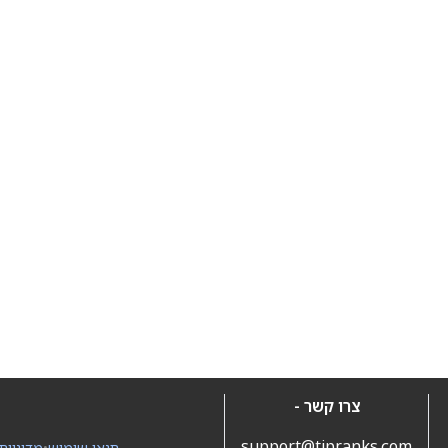
צרו קשר -
support@tipranks.com
תנאי שימוש
•
מדיניות