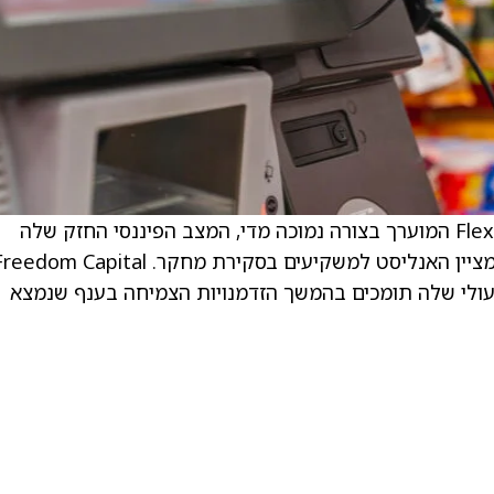
. . התחזית החיובית מבוססת על ההון של Flexsteel המוערך בצורה נמוכה מדי, המצב הפיננסי החזק שלה
והחשיפה לשוק הרהיטים האמריקאי העמיד, כך מציין האנליסט למשקיעים בסקירת מחקר. dom Capital
עולי שלה תומכים בהמשך הזדמנויות הצמיחה בענף שנמצא