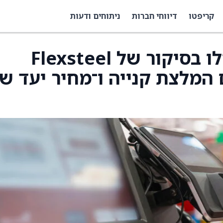
קריפטו
דיווחי חברות
ניתוחים ודעות
Freedom Capital החלו בסיקור של Flexsteel
Indu ‏(FLXS) עם המלצת קנייה ו־מחיר יעד ש