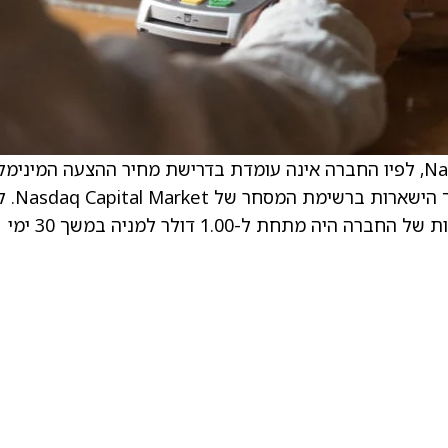
. LOBO הודיעו כי קיבלו מכתב התראה מ-Nasdaq, לפיו החברה אינה עומדת בדרישת מחיר ההצעה המינימל
בהתאם לכלל הרישום 5550 של Nasdaq, לצורך
המכתב, מחיר ההצעה הסגירה של המניות הרגילות של החברה היה מתחת ל-1.00 דולר למניה במשך 30 ימי