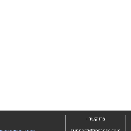
צרו קשר -
support@tipranks.com
תנאי שימוש
•
מדיניות