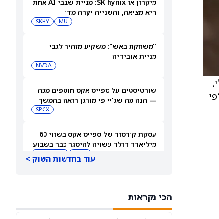
מיקרון או SK hynix: מניית שבבי AI אחת
היא מציאה, והשנייה יקרה מדי
SKHY
MU
"משחקת באש": משקיע מזהיר לגבי
מניית אנבידיה
NVDA
י,
שורטיסטים על ספייס אקס חוטפים מכה
 הישארות ברשימת המסחר של Nasdaq Capital Market. לפי
— הנה מה שג'יי פי מורגן רואה בהמשך
SPCX
עסקת קורסור של ספייס אקס בשווי 60
מיליארד דולר עשויה להיסגר כבר בשבוע
הבא… אבל המותג Cursor עלול להיעלם
SPCX
PC:CURSO
עוד בחדשות השוק >
מניית מעקב? ג'פריס גרופ שוקלת את
הספקולציות על מיזוג בין SpaceX
הכי נקראות
לטסלה
JEF
SPCX