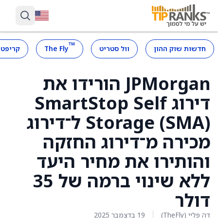
™
חדשות שוק ההון
וול סטריט
The Fly
קריפטו
JPMorgan הורידו את
דירוג SmartStop Self
Storage (SMA) ל־דירוג
מכירה מ־דירוג החזקה
והותירו את מחיר היעד
ללא שינוי ברמה של 35
דולר
דה פליי (TheFly)
19 בדצמבר 2025