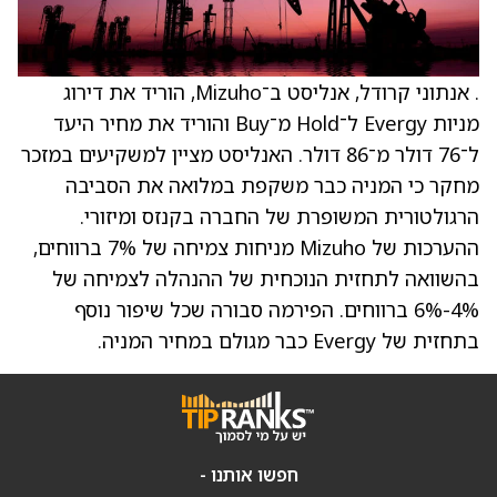
. אנתוני קרודל, אנליסט ב־Mizuho, הוריד את דירוג
מניות Evergy ל־Hold מ־Buy והוריד את מחיר היעד
ל־76 דולר מ־86 דולר. האנליסט מציין למשקיעים במזכר
מחקר כי המניה כבר משקפת במלואה את הסביבה
הרגולטורית המשופרת של החברה בקנזס ומיזורי.
ההערכות של Mizuho מניחות צמיחה של 7% ברווחים,
בהשוואה לתחזית הנוכחית של ההנהלה לצמיחה של
4%-6% ברווחים. הפירמה סבורה שכל שיפור נוסף
בתחזית של Evergy כבר מגולם במחיר המניה.
חפשו אותנו -