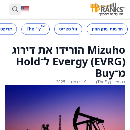
™
חדשות שוק ההון
וול סטריט
The Fly
קריפטו
Mizuho הורידו את דירוג
Evergy (EVRG) ל־Hold
מ־Buy
דה פליי (TheFly)
19 בדצמבר 2025