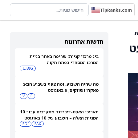
TipRanks.com
יה”
חדשות אחרונות
לר, מעט
ביג מרכזי קניות: שריפה באתר בניית
המרכז המסחרי בפתח תקוה
IL:BIG
מה שהיה השבוע, ומה צפוי בשבוע הבא:
מאקרו ושווקים, 9 באוגוסט
V
F
תאריכי האקס-דיבידנד מתקרבים עבור 10
המניות האלה – השבוע של 10 באוגוסט
PDI
PAX
2026