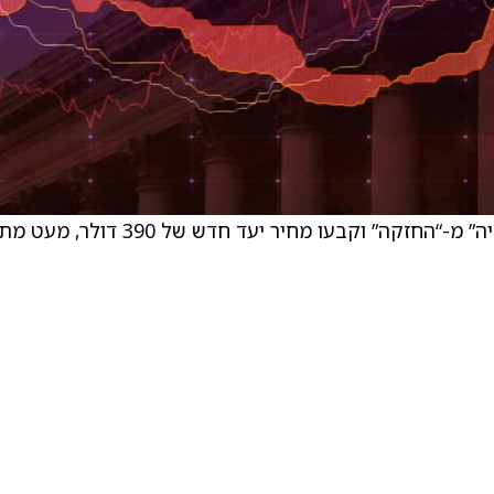
Citi שדרגו את Sherwin-Williams (SHW) ל-“קניה” מ-“החזקה” וקבעו מחיר יעד חדש של 