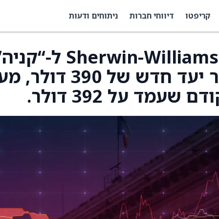
קריפטו
דיווחי חברות
ניתוחים ודעות
Citi שדרגו את Sherwin-Williams (SHW) ל-“קנ
מ-“החזקה” וקבעו מחיר יעד חדש של 390 דו
מד על 392 דולר.