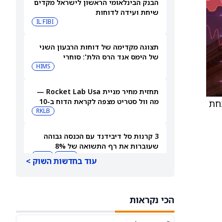
הבנק הבינלאומי הראשון לישראל מקדים
שיחת ועידה לדוחות
IL:FIBI
תצוגה מקדימה של דוחות הרבעון השני
של הימס אנד הרס הלת': סוחרי
האופציות נערכים לתנועה של 14.5%
HIMS
במניית HIMS
תחזית מחיר מניית Rocket Lab Usa —
מה וול סטריט מצפה לקראת הדוח ב-10
390 דולר, מעט מתחת
באוגוסט
RKLB
3 קרנות סל דיבידנד עם הכנסה גבוהה
שעוברות את רף התשואה של 8%
JEPQ
GPIQ
עוד בחדשות השוק >
האם דוחות הרבעון השני של קורוויב
יניעו את מניית CRWV כלפי מעלה?
הכי נקראות
CRWV