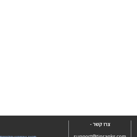
צרו קשר -
support@tipranks.com
תנאי שימוש
•
מדיניות