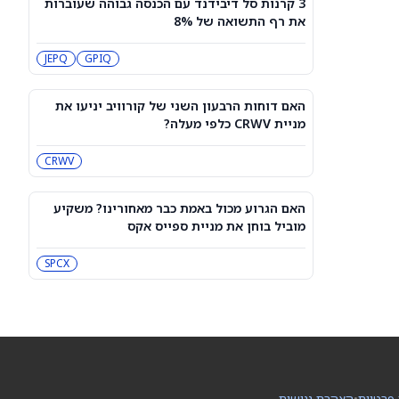
3 קרנות סל דיבידנד עם הכנסה גבוהה שעוברות
האם הגרוע מכול באמת כבר מאחורינו?
את רף התשואה של 8%
משקיע מוביל בוחן את מניית ספייס אקס
SPCX
JEPQ
GPIQ
מיקרון או SK hynix: מניית שבבי AI אחת
היא מציאה, והשנייה יקרה מדי
האם דוחות הרבעון השני של קורוויב יניעו את
SKHY
MU
מניית CRWV כלפי מעלה?
CRWV
"משחקת באש": משקיע מזהיר לגבי
מניית אנבידיה
NVDA
האם הגרוע מכול באמת כבר מאחורינו? משקיע
מוביל בוחן את מניית ספייס אקס
שורטיסטים על ספייס אקס חוטפים מכה
— הנה מה שג'יי פי מורגן רואה בהמשך
SPCX
SPCX
עסקת קורסור של ספייס אקס בשווי 60
מיליארד דולר עשויה להיסגר כבר בשבוע
הבא… אבל המותג Cursor עלול להיעלם
SPCX
PC:CURSO
 פרטיות
•
הצהרת נגישות