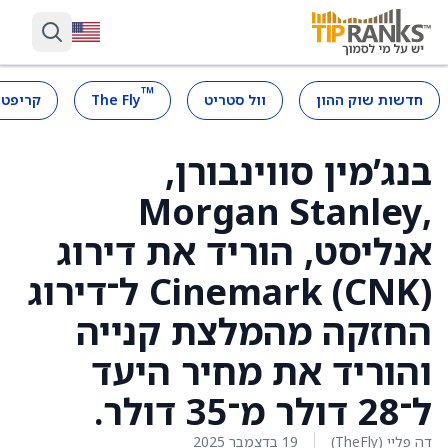
™
חדשות שוק ההון
וול סטריט
The Fly
קריפטו
בנג’מין סווינבורן,
,Morgan Stanley
אנליסט, הוריד את דירוג
Cinemark (CNK) ל־דירוג
החזקה מהמלצת קנייה
והוריד את מחיר היעד
ל־28 דולר מ־35 דולר.
דה פליי (TheFly)
19 בדצמבר 2025