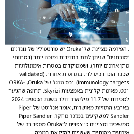
. הפירמה מציינת של־Oruka יש פורטפוליו של נוגדנים
“מובחנים” שניתן לתת בתדירות נמוכה יותר (במרווחי
מתן ארוכים יותר), ושממוקדים במטרות אימונולוגיות
שכבר הוכחו כיעילות בתרופות אחרות (validated
immunology targets). נכס הדגל של Oruka, ‏ORKA-
001, מאומת קלינית באמצעות Skyrizi, תרופה שהגיעה
למכירות של 11.7 מיליארד דולר בשנת הכספים 2024
בארבע התוויות מאושרות, אומר אנליסט של Piper
Sandler למשקיעים במזכר מחקר. Piper Sandler
ממשיכים ומציינים כי צפויים ל־Oruka מספר רב של
אירועים מהותיים שעשויים להזיז את המניה