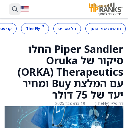
™
חדשות שוק ההון
וול סטריט
The Fly
קריפטו
Piper Sandler החלו
סיקור של Oruka
Therapeutics ‏(ORKA)
עם המלצת Buy ומחיר
יעד של 75 דולר
דה פליי (TheFly)
19 בדצמבר 2025