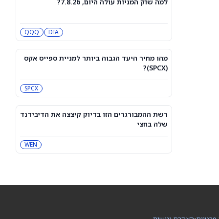
למה שוק המניות עולה היום, 7.8.26?
3 תעודות הסל הטובות ביותר להשקעה,
לפי אנליסט ה-AI – 8/7/2026
IWF
VV
QQQ
DIA
שוק המניות היום: SPY ו-QQQ עלו לאחר
שדוח תעסוקה מאכזב שינה את ציפיות
מהו מחיר היעד הגבוה ביותר למניית ספייס אקס
הריבית
DIA
QQQ
(SPCX)?
SPCX
מניות מחשוב קוונטי מזנקות כשוושינגטון
בוחנת הגדלת המימון ב-68%
QBTS
IONQ
רשת ההמבורגרים הזו בדיוק קיצצה את הדיבידנד
שלה בחצי
המניות המובילות בעליות במדד S&P 500
היום, 7.8.26
WEN
QQQ
DIA
האם העסקה בבריטניה מבשרת צרות?
מניית פאראמונט סקיידנס
(NASDAQ:PSKY) עלתה בכל זאת
WBD
PSKY
 פרטיות
•
הצהרת נגישות