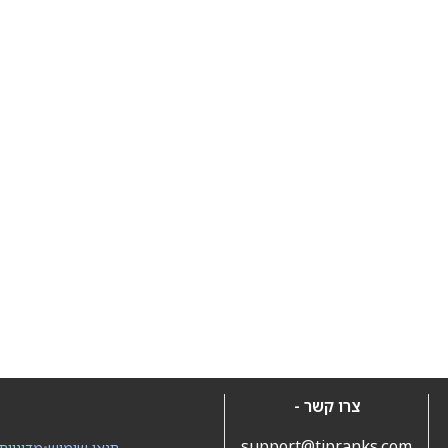
צרו קשר -
support@tipranks.com
תנאי שימוש
•
מדיניות