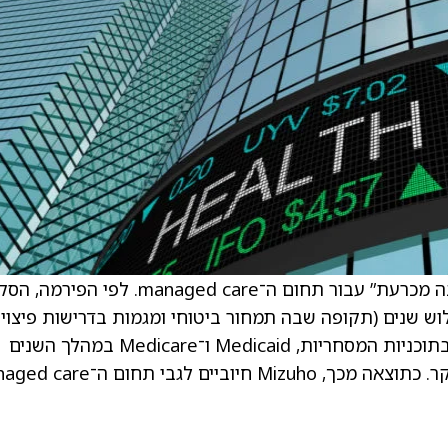
. . Mizuho מאוד בטוחים ששנת 2026 תהיה “שנה מכרעת” עבור תחום ה־managed care. לפ
וש שנים (תקופה שבה תמחור ביטוחי ומגמות בדרישות פיצוי
פוגעים ברווחיות), ושולי הרווח צפויים להשתפר בתוכניות המסחריות, Medicaid ו־Medicare במהלך השנים
הקרובות, אומר האנליסט למשקיעים במזכר מחקר. כתוצאה מכך, Mizuho חיוביים 