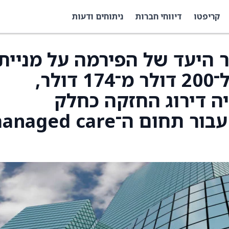
קריפטו
דיווחי חברות
ניתוחים ודעות
מחיר היעד של הפירמה על מניית
Charles River (CRL) ל־200 דולר מ־174 דולר,
ה דירוג החזקה כחלק
מתחזיתם לשנת 2026 עבור תחום ה־ged care