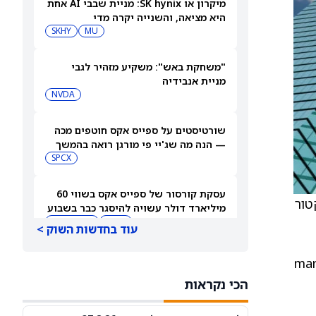
מיקרון או SK hynix: מניית שבבי AI אחת
היא מציאה, והשנייה יקרה מדי
SKHY
MU
"משחקת באש": משקיע מזהיר לגבי
מניית אנבידיה
NVDA
שורטיסטים על ספייס אקס חוטפים מכה
— הנה מה שג'יי פי מורגן רואה בהמשך
SPCX
עסקת קורסור של ספייס אקס בשווי 60
י הפירמה, הסקטור
מיליארד דולר עשויה להיסגר כבר בשבוע
הבא… אבל המותג Cursor עלול להיעלם
SPCX
PC:CURSO
עוד בחדשות השוק >
מניית מעקב? ג'פריס גרופ שוקלת את
לגבי תחום ה־managed care
הספקולציות על מיזוג בין SpaceX
הכי נקראות
לטסלה
JEF
SPCX