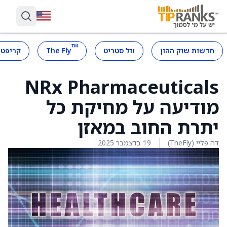
™
חדשות שוק ההון
וול סטריט
The Fly
קריפטו
NRx Pharmaceuticals
מודיעה על מחיקת כל
יתרת החוב במאזן
דה פליי (TheFly)
19 בדצמבר 2025