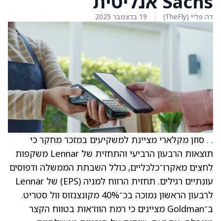
Sachs אנליטית
דה פליי (TheFly)
19 בדצמבר 2025
. . סוזן מקלארי מציינת למשקיעים במזכר מחקר כי
תוצאות הרבעון הרביעי והתחזית של Lennar משקפות
לחצים מאקרו־כלכליים, כולל השבתת הממשלה ודפוסים
עונתיים רגילים. תחזית הרווח למניה (EPS) של Lennar
לרבעון הראשון נמוכה בכ־40% מקונצנזוס וול סטריט.
ב־Goldman מציינים כי רמת הוודאות בטווח הקצר