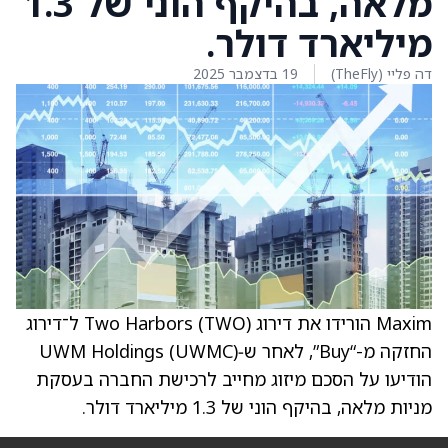
מלאה, בהיקף הוני של 1.3
מיליארד דולר.
דה פליי (TheFly)
19 בדצמבר 2025
Maxim הורידו את דירוג Two Harbors (TWO) ל־דירוג
החזקה מ-“Buy”, לאחר ש‑UWM Holdings (UWMC)
הודיעו על הסכם מיזוג מחייב לרכישת החברה בעסקת
מניות מלאה, בהיקף הוני של 1.3 מיליארד דולר.