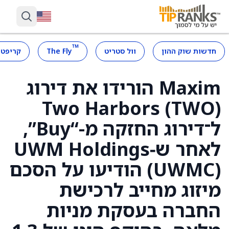
™
חדשות שוק ההון
וול סטריט
The Fly
קריפטו
Maxim הורידו את דירוג
Two Harbors (TWO)
ל־דירוג החזקה מ-“Buy”,
לאחר ש‑UWM Holdings
(UWMC) הודיעו על הסכם
מיזוג מחייב לרכישת
החברה בעסקת מניות