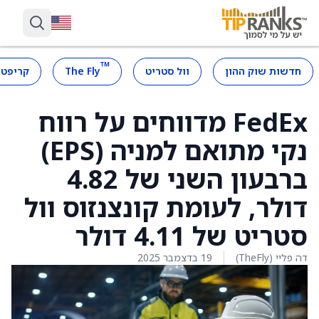
™
חדשות שוק ההון
וול סטריט
The Fly
קריפטו
FedEx מדווחים על רווח
נקי מתואם למניה (EPS)
ברבעון השני של 4.82
דולר, לעומת קונצנזוס וול
סטריט של 4.11 דולר
דה פליי (TheFly)
19 בדצמבר 2025